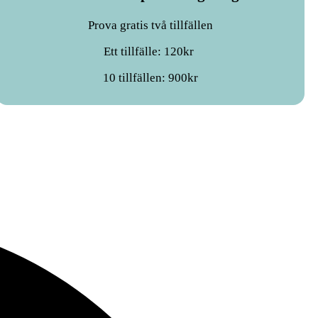
Prova gratis två tillfällen
Ett tillfälle: 120kr
10 tillfällen: 900kr
Ö
F
i
e
n
f