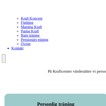
Kraft Koncept
Fighting
Mamma Kraft
Pappa Kraft
Barn träning
Pensionärs träning
Övrigt
Kontakt
Meny
På Kraftcenter värdesätter vi pers
Personlig träning